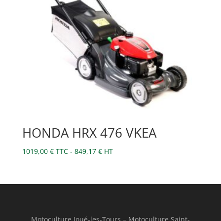
HONDA HRX 476 VKEA
1019,00
€
TTC -
849,17
€
HT
Motoculture Joué-les-Tours
–
Motoculture Saint-