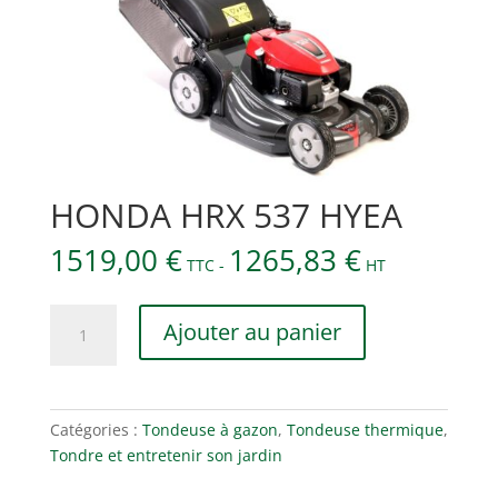
HONDA HRX 537 HYEA
1519,00
€
1265,83
€
TTC -
HT
quantité
Ajouter au panier
de
HONDA
HRX
537
Catégories :
Tondeuse à gazon
,
Tondeuse thermique
,
HYEA
Tondre et entretenir son jardin