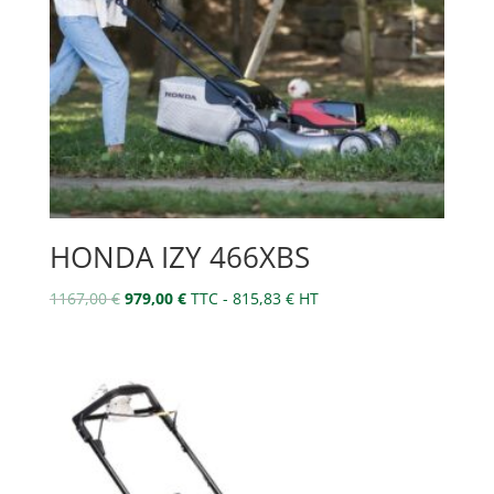
HONDA IZY 466XBS
Le
Le
1167,00
€
979,00
€
TTC -
815,83
€
HT
prix
prix
initial
actuel
était :
est :
1167,00 €.
979,00 €.