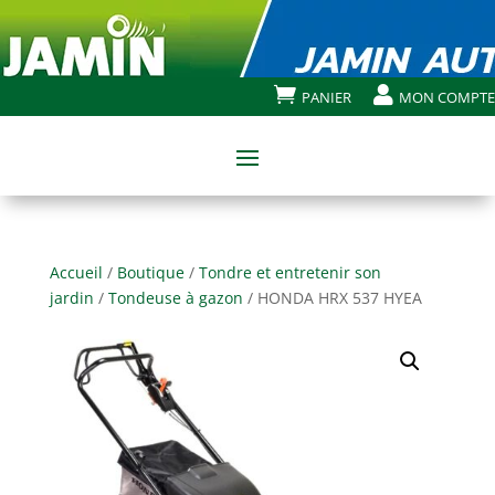


PANIER
MON COMPTE
Accueil
/
Boutique
/
Tondre et entretenir son
jardin
/
Tondeuse à gazon
/ HONDA HRX 537 HYEA