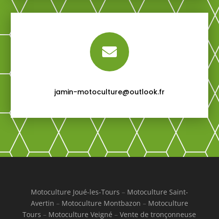

jamin-motoculture@outlook.fr
Motoculture Joué-les-Tours
–
Motoculture Saint-
Avertin
–
Motoculture Montbazon
–
Motoculture
Tours
–
Motoculture Veigné
–
Vente de tronçonneuse