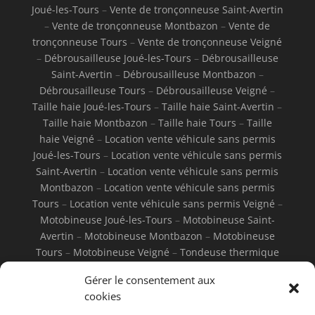
Joué-les-Tours
–
Vente de tronçonneuse Saint-Avertin
–
Vente de tronçonneuse Montbazon
–
Vente de
tronçonneuse Tours
–
Vente de tronçonneuse Veigné
–
Débrousailleuse Joué-les-Tours
–
Débrousailleuse
Saint-Avertin
–
Débrousailleuse Montbazon
–
Débrousailleuse Tours
–
Débrousailleuse Veigné
–
Taille haie Joué-les-Tours
–
Taille haie Saint-Avertin
–
Taille haie Montbazon
–
Taille haie Tours
–
Taille
haie Veigné
–
Location vente véhicule sans permis
Joué-les-Tours
–
Location vente véhicule sans permis
Saint-Avertin
–
Location vente véhicule sans permis
Montbazon
–
Location vente véhicule sans permis
Tours
–
Location vente véhicule sans permis Veigné
–
Motobineuse Joué-les-Tours
–
Motobineuse Saint-
Avertin
–
Motobineuse Montbazon
–
Motobineuse
Tours
–
Motobineuse Veigné
–
Tondeuse thermique
Joué-les-Tours
–
Tondeuse thermique Saint-Avertin
–
Gérer le consentement aux
Tondeuse thermique Montbazon
–
Tondeuse
cookies
thermique Tours
–
Tondeuse thermique Veigné
–