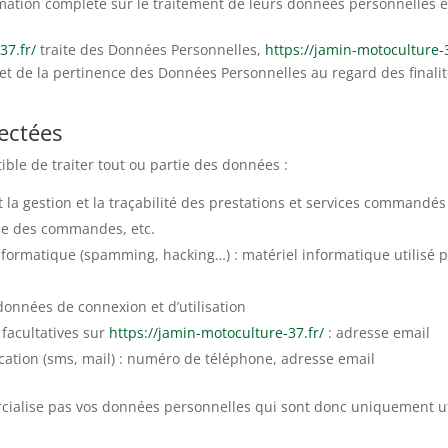
mation complète sur le traitement de leurs données personnelles e
37.fr/
traite des Données Personnelles,
https://jamin-motoculture-3
 et de la pertinence des Données Personnelles au regard des finali
lectées
ible de traiter tout ou partie des données :
t la gestion et la traçabilité des prestations et services commandés
ique des commandes, etc.
nformatique (spamming, hacking…) : matériel informatique utilisé po
 données de connexion et d’utilisation
facultatives sur
https://jamin-motoculture-37.fr/
: adresse email
ion (sms, mail) : numéro de téléphone, adresse email
alise pas vos données personnelles qui sont donc uniquement util