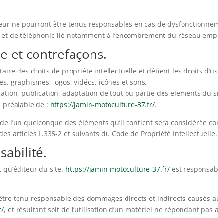
eur ne pourront être tenus responsables en cas de dysfonctionnem
 et de téléphonie lié notamment à l’encombrement du réseau empê
le et contrefaçons.
taire des droits de propriété intellectuelle et détient les droits d’
es, graphismes, logos, vidéos, icônes et sons.
ation, publication, adaptation de tout ou partie des éléments du s
te préalable de :
https://jamin-motoculture-37.fr/
.
u de l’un quelconque des éléments qu’il contient sera considérée c
s articles L.335-2 et suivants du Code de Propriété Intellectuelle.
sabilité.
t qu’éditeur du site.
https://jamin-motoculture-37.fr/
est responsabl
tre tenu responsable des dommages directs et indirects causés au ma
r/
, et résultant soit de l’utilisation d’un matériel ne répondant pas 