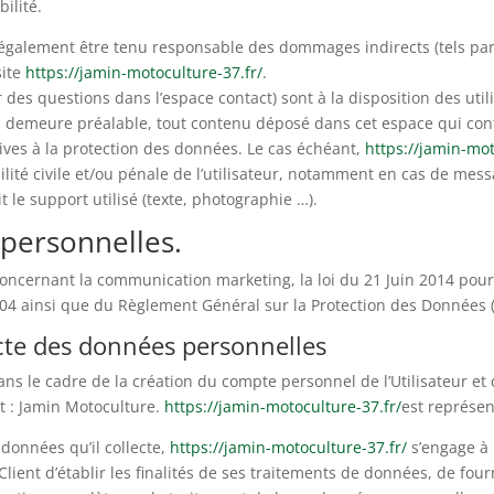
ilité.
également être tenu responsable des dommages indirects (tels pa
site
https://jamin-motoculture-37.fr/
.
r des questions dans l’espace contact) sont à la disposition des util
n demeure préalable, tout contenu déposé dans cet espace qui contr
tives à la protection des données. Le cas échéant,
https://jamin-mot
lité civile et/ou pénale de l’utilisateur, notamment en cas de messa
 le support utilisé (texte, photographie …).
 personnelles.
concernant la communication marketing, la loi du 21 Juin 2014 pou
2004 ainsi que du Règlement Général sur la Protection des Données 
ecte des données personnelles
ns le cadre de la création du compte personnel de l’Utilisateur et d
t : Jamin Motoculture.
https://jamin-motoculture-37.fr/
est représen
données qu’il collecte,
https://jamin-motoculture-37.fr/
s’engage à 
ient d’établir les finalités de ses traitements de données, de fourni