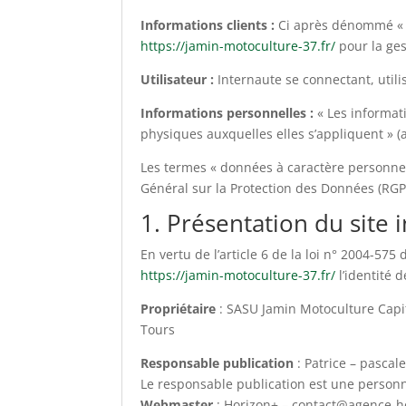
Informations clients :
Ci après dénommé « I
https://jamin-motoculture-37.fr/
pour la gest
Utilisateur :
Internaute se connectant, util
Informations personnelles :
« Les informat
physiques auxquelles elles s’appliquent » (ar
Les termes « données à caractère personnel 
Général sur la Protection des Données (RGP
1. Présentation du site i
En vertu de l’article 6 de la loi n° 2004-57
https://jamin-motoculture-37.fr/
l’identité 
Propriétaire
: SASU Jamin Motoculture Capi
Tours
Responsable publication
: Patrice – pasca
Le responsable publication est une perso
Webmaster
: Horizon+ – contact@agence-ho