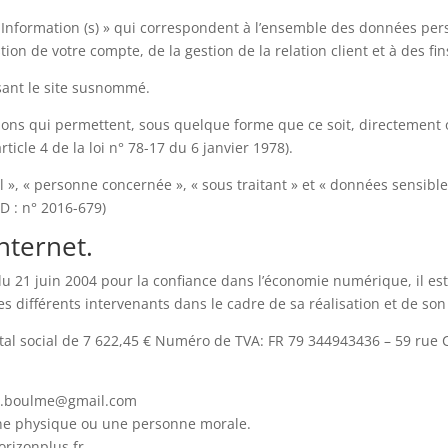
nformation (s) » qui correspondent à l’ensemble des données pers
ion de votre compte, de la gestion de la relation client et à des fin
isant le site susnommé.
ions qui permettent, sous quelque forme que ce soit, directement o
ticle 4 de la loi n° 78-17 du 6 janvier 1978).
», « personne concernée », « sous traitant » et « données sensible
D : n° 2016-679)
nternet.
5 du 21 juin 2004 pour la confiance dans l’économie numérique, il est
des différents intervenants dans le cadre de sa réalisation et de son 
tal social de 7 622,45 € Numéro de TVA: FR 79 344943436 – 59 ru
le.boulme@gmail.com
nne physique ou une personne morale.
rizonplus.fr