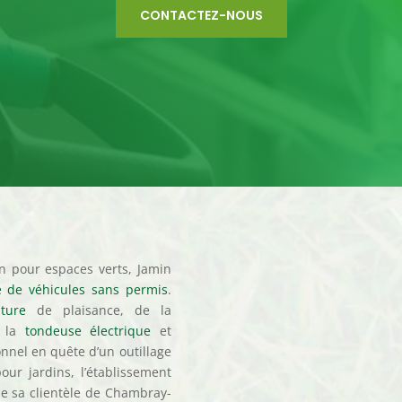
CONTACTEZ-NOUS
on pour espaces verts, Jamin
te de véhicules sans permis
.
lture
de plaisance, de la
 la
tondeuse électrique
et
onnel en quête d’un outillage
our jardins, l’établissement
e sa clientèle de Chambray-