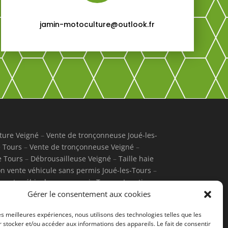
jamin-motoculture@outlook.fr
ture Veigné
–
Vente de tronçonneuse Joué-les-
 Tours
–
Vente de tronçonneuse Veigné
–
e Tours
–
Débrousailleuse Veigné
–
Taille haie
on vente véhicule sans permis Joué-les-Tours
–
 vente véhicule sans permis Tours
–
Location
ontbazon
–
Motobineuse Tours
–
Motobineuse
Gérer le consentement aux cookies
azon
–
Tondeuse thermique Tours
–
Tondeuse
les meilleures expériences, nous utilisons des technologies telles que les
ique Montbazon
–
Tondeuse électrique Tours
–
 stocker et/ou accéder aux informations des appareils. Le fait de consentir