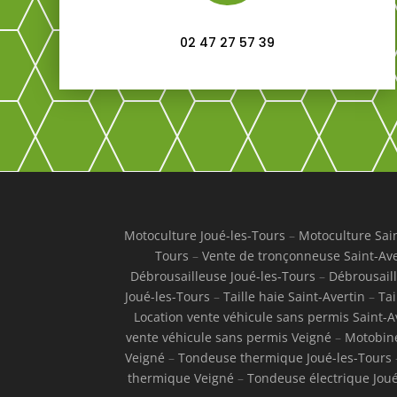
02 47 27 57 39
Motoculture Joué-les-Tours
–
Motoculture Sain
Tours
–
Vente de tronçonneuse Saint-Ave
Débrousailleuse Joué-les-Tours
–
Débrousaill
Joué-les-Tours
–
Taille haie Saint-Avertin
–
Tai
Location vente véhicule sans permis Saint-A
vente véhicule sans permis Veigné
–
Motobine
Veigné
–
Tondeuse thermique Joué-les-Tours
thermique Veigné
–
Tondeuse électrique Joué