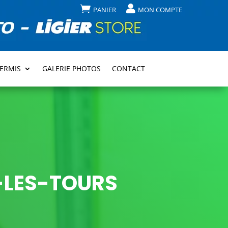


PANIER
MON COMPTE
PERMIS
GALERIE PHOTOS
CONTACT
-LES-TOURS