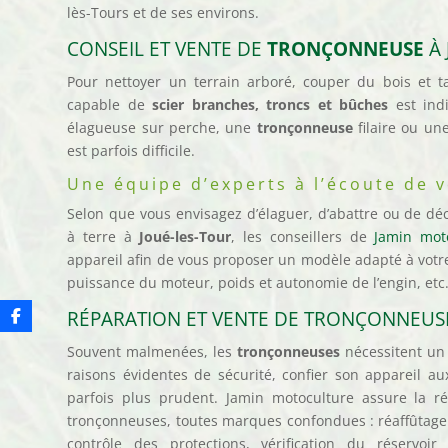
lès-Tours et de ses environs.
CONSEIL ET VENTE DE
TRONÇONNEUSE
À 
Pour nettoyer un terrain arboré, couper du bois et ta
capable de
scier branches, troncs et bûches
est ind
élagueuse sur perche, une
tronçonneuse
filaire ou une
est parfois difficile.
Une équipe d’experts à l’écoute de 
Selon que vous envisagez d’élaguer, d’abattre ou de d
à terre à
Joué-les-Tour
, les conseillers de
Jamin mot
appareil afin de vous proposer un modèle adapté à votr
puissance du moteur, poids et autonomie de l’engin, etc
RÉPARATION ET VENTE DE TRONÇONNEUSE
Souvent malmenées, les
tronçonneuses
nécessitent un 
raisons évidentes de sécurité, confier son appareil au
parfois plus prudent. Jamin motoculture assure la ré
tronçonneuses, toutes marques confondues : réaffûtag
contrôle des protections, vérification du réservoir