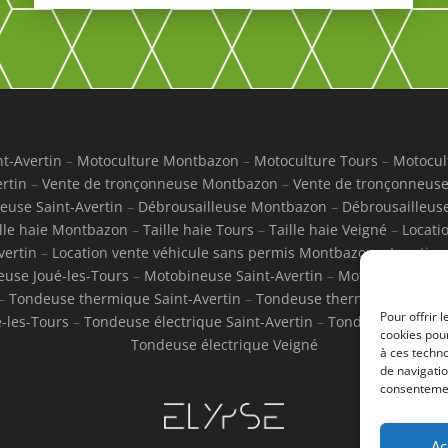
t-Avertin
–
Motoculture Montbazon
–
Motoculture Tours
–
Motocul
rtin
–
Vente de tronçonneuse Montbazon
–
Vente de tronçonneuse
euse Saint-Avertin
–
Débrousailleuse Montbazon
–
Débrousailleus
lle haie Montbazon
–
Taille haie Tours
–
Taille haie Veigné
–
Locati
vertin
–
Location vente véhicule sans permis Montbazon
–
Location
use Joué-les-Tours
–
Motobineuse Saint-Avertin
–
Motobineuse M
–
Tondeuse thermique Saint-Avertin
–
Tondeuse thermique Montb
Pour offrir 
-les-Tours
–
Tondeuse électrique Saint-Avertin
–
Tondeuse électr
cookies pour
Tondeuse électrique Veigné
à ces techn
de navigatio
consentement
Ac