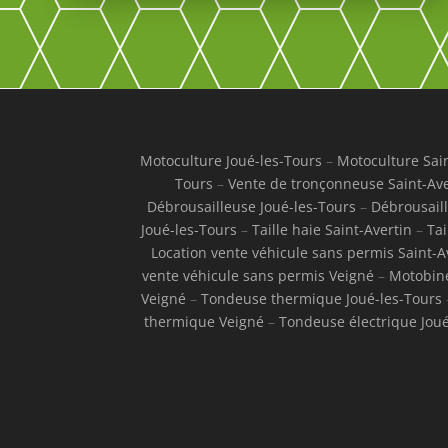
Motoculture Joué-les-Tours
–
Motoculture Sain
Tours
–
Vente de tronçonneuse Saint-Ave
Débrousailleuse Joué-les-Tours
–
Débrousaill
Joué-les-Tours
–
Taille haie Saint-Avertin
–
Tai
Location vente véhicule sans permis Saint-A
vente véhicule sans permis Veigné
–
Motobine
Veigné
–
Tondeuse thermique Joué-les-Tours
thermique Veigné
–
Tondeuse électrique Joué