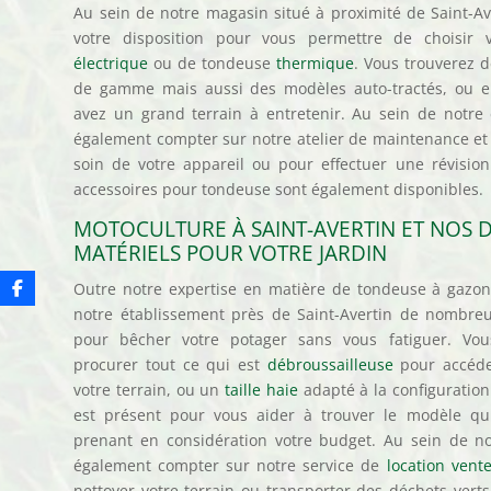
Au sein de notre magasin situé à proximité de Saint-Ave
votre disposition pour vous permettre de choisir
électrique
ou de tondeuse
thermique
. Vous trouverez 
de gamme mais aussi des modèles auto-tractés, ou en
avez un grand terrain à entretenir. Au sein de notre
également compter sur notre atelier de maintenance et
soin de votre appareil ou pour effectuer une révisi
accessoires pour tondeuse sont également disponibles.
MOTOCULTURE À SAINT-AVERTIN ET NOS 
MATÉRIELS POUR VOTRE JARDIN
Outre notre expertise en matière de tondeuse à gazon
notre établissement près de Saint-Avertin de nombr
pour bêcher votre potager sans vous fatiguer. Vo
procurer tout ce qui est
débroussailleuse
pour accéder
votre terrain, ou un
taille haie
adapté à la configuration
est présent pour vous aider à trouver le modèle qu
prenant en considération votre budget. Au sein de n
également compter sur notre service de
location vent
nettoyer votre terrain ou transporter des déchets vert