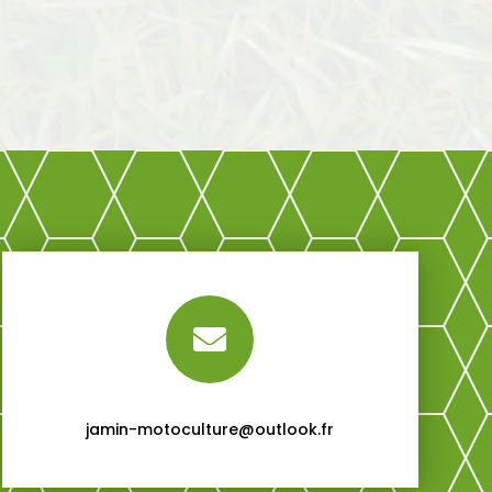

jamin-motoculture@outlook.fr