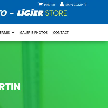


PANIER
MON COMPTE
PERMIS
GALERIE PHOTOS
CONTACT
RTIN