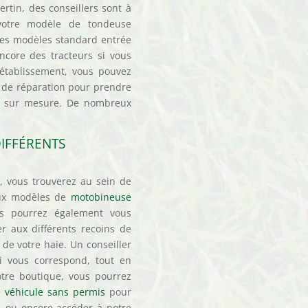
rtin, des conseillers sont à
 votre modèle de tondeuse
des modèles standard entrée
core des tracteurs si vous
 établissement, vous pouvez
 de réparation pour prendre
on sur mesure. De nombreux
DIFFÉRENTS
, vous trouverez au sein de
eux modèles de
motobineuse
us pourrez également vous
 aux différents recoins de
 de votre haie. Un conseiller
i vous correspond, tout en
otre boutique, vous pourrez
e véhicule sans permis
pour
s, ou encore accéder à notre