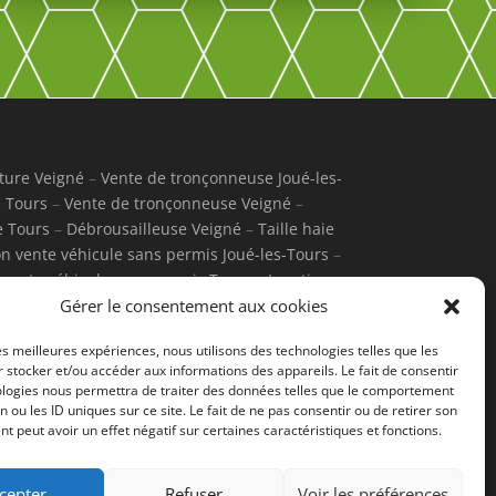
ture Veigné
–
Vente de tronçonneuse Joué-les-
 Tours
–
Vente de tronçonneuse Veigné
–
e Tours
–
Débrousailleuse Veigné
–
Taille haie
on vente véhicule sans permis Joué-les-Tours
–
 vente véhicule sans permis Tours
–
Location
ontbazon
–
Motobineuse Tours
–
Motobineuse
Gérer le consentement aux cookies
azon
–
Tondeuse thermique Tours
–
Tondeuse
les meilleures expériences, nous utilisons des technologies telles que les
ique Montbazon
–
Tondeuse électrique Tours
–
 stocker et/ou accéder aux informations des appareils. Le fait de consentir
ologies nous permettra de traiter des données telles que le comportement
n ou les ID uniques sur ce site. Le fait de ne pas consentir ou de retirer son
 peut avoir un effet négatif sur certaines caractéristiques et fonctions.
cepter
Refuser
Voir les préférences