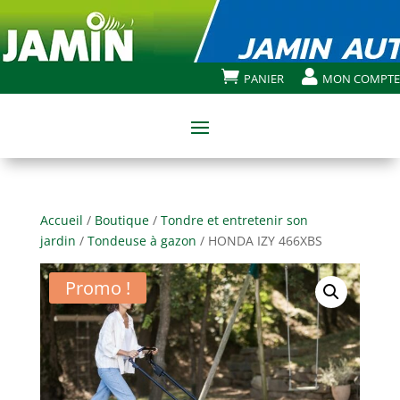


PANIER
MON COMPTE
Accueil
/
Boutique
/
Tondre et entretenir son
jardin
/
Tondeuse à gazon
/ HONDA IZY 466XBS
Promo !