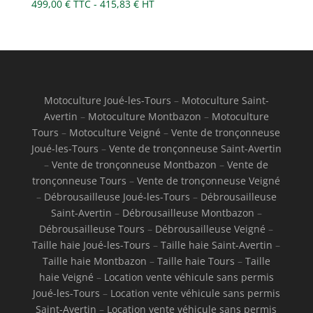
499,00
€
TTC -
415,83
€
HT
Motoculture Joué-les-Tours
–
Motoculture Saint-
Avertin
–
Motoculture Montbazon
–
Motoculture
Tours
–
Motoculture Veigné
–
Vente de tronçonneuse
Joué-les-Tours
–
Vente de tronçonneuse Saint-Avertin
–
Vente de tronçonneuse Montbazon
–
Vente de
tronçonneuse Tours
–
Vente de tronçonneuse Veigné
–
Débrousailleuse Joué-les-Tours
–
Débrousailleuse
Saint-Avertin
–
Débrousailleuse Montbazon
–
Débrousailleuse Tours
–
Débrousailleuse Veigné
–
Taille haie Joué-les-Tours
–
Taille haie Saint-Avertin
–
Taille haie Montbazon
–
Taille haie Tours
–
Taille
haie Veigné
–
Location vente véhicule sans permis
Joué-les-Tours
–
Location vente véhicule sans permis
Saint-Avertin
–
Location vente véhicule sans permis