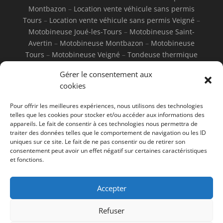
Montbazon
–
Location vente véhicule sans permis
Tours
–
Location vente véhicule sans permis Veigné
–
Motobineuse Joué-les-Tours
–
Motobineuse Saint-
Avertin
–
Motobineuse Montbazon
–
Motobineuse
Tours
–
Motobineuse Veigné
–
Tondeuse thermique
Joué-les-Tours
–
Tondeuse thermique Saint-Avertin
–
Gérer le consentement aux
Tondeuse thermique Montbazon
–
Tondeuse
cookies
thermique Tours
–
Tondeuse thermique Veigné
–
Tondeuse électrique Joué-les-Tours
–
Tondeuse
Pour offrir les meilleures expériences, nous utilisons des technologies
électrique Saint-Avertin
–
Tondeuse électrique
telles que les cookies pour stocker et/ou accéder aux informations des
Montbazon
–
Tondeuse électrique Tours
–
Tondeuse
appareils. Le fait de consentir à ces technologies nous permettra de
traiter des données telles que le comportement de navigation ou les ID
électrique Veigné
uniques sur ce site. Le fait de ne pas consentir ou de retirer son
consentement peut avoir un effet négatif sur certaines caractéristiques
et fonctions.
Accepter
Mentions Légales
Refuser