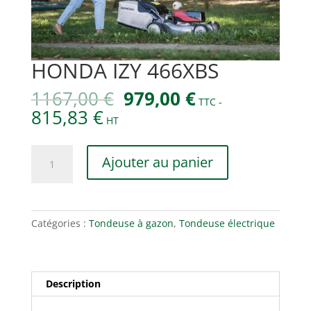
HONDA IZY 466XBS
Le
Le
1167,00
€
979,00
€
TTC -
prix
prix
815,83
€
HT
initial
actuel
était :
est :
quantité
1167,00 €.
979,00 €.
Ajouter au panier
de
HONDA
IZY
466XBS
Catégories :
Tondeuse à gazon
,
Tondeuse électrique
Description