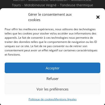
Tours
–
Motobineuse Veigné
–
Tondeuse thermique
Joué-les-Tours
–
Tondeuse thermique Saint-Avertin
–
Gérer le consentement aux
Tondeuse thermique Montbazon
–
Tondeuse
cookies
thermique Tours
–
Tondeuse thermique Veigné
–
Tondeuse électrique Joué-les-Tours
–
Tondeuse
Pour offrir les meilleures expériences, nous utilisons des technologies
électrique Saint-Avertin
–
Tondeuse électrique
telles que les cookies pour stocker et/ou accéder aux informations des
Montbazon
–
Tondeuse électrique Tours
–
Tondeuse
appareils. Le fait de consentir à ces technologies nous permettra de
traiter des données telles que le comportement de navigation ou les ID
électrique Veigné
uniques sur ce site. Le fait de ne pas consentir ou de retirer son
consentement peut avoir un effet négatif sur certaines caractéristiques
et fonctions.
Accepter
Mentions Légales
Refuser
Voir les préférences
© Jamin Motoculture - 2026 - Tous
droits réservés
Politique de cookies
Mentions légales