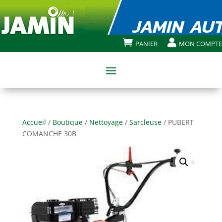


PANIER
MON COMPTE
Accueil
/
Boutique
/
Nettoyage
/
Sarcleuse
/ PUBERT
COMANCHE 30B