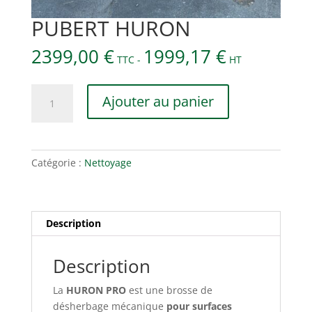
PUBERT HURON
2399,00
€
1999,17
€
TTC -
HT
quantité
Ajouter au panier
de
PUBERT
HURON
Catégorie :
Nettoyage
Description
Description
La
HURON PRO
est une brosse de
désherbage mécanique
pour surfaces