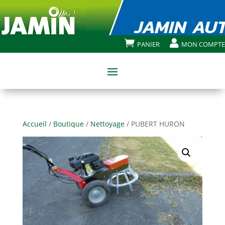


PANIER
MON COMPTE
Accueil
/
Boutique
/
Nettoyage
/ PUBERT HURON