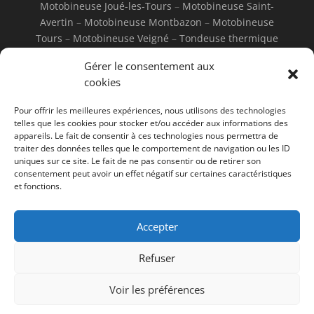
Motobineuse Joué-les-Tours
–
Motobineuse Saint-
Avertin
–
Motobineuse Montbazon
–
Motobineuse
Tours
–
Motobineuse Veigné
–
Tondeuse thermique
Joué-les-Tours
–
Tondeuse thermique Saint-Avertin
–
Gérer le consentement aux
Tondeuse thermique Montbazon
–
Tondeuse
cookies
thermique Tours
–
Tondeuse thermique Veigné
–
Tondeuse électrique Joué-les-Tours
–
Tondeuse
Pour offrir les meilleures expériences, nous utilisons des technologies
électrique Saint-Avertin
–
Tondeuse électrique
telles que les cookies pour stocker et/ou accéder aux informations des
Montbazon
–
Tondeuse électrique Tours
–
Tondeuse
appareils. Le fait de consentir à ces technologies nous permettra de
traiter des données telles que le comportement de navigation ou les ID
électrique Veigné
uniques sur ce site. Le fait de ne pas consentir ou de retirer son
consentement peut avoir un effet négatif sur certaines caractéristiques
et fonctions.
Accepter
Mentions Légales
Refuser
Voir les préférences
© Jamin Motoculture - 2026 - Tous
droits réservés