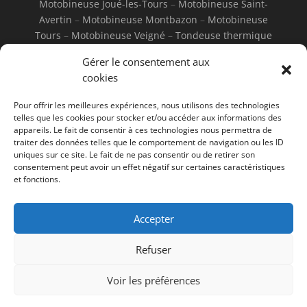
Motobineuse Joué-les-Tours
–
Motobineuse Saint-
Avertin
–
Motobineuse Montbazon
–
Motobineuse
Tours
–
Motobineuse Veigné
–
Tondeuse thermique
Joué-les-Tours
–
Tondeuse thermique Saint-Avertin
–
Gérer le consentement aux
Tondeuse thermique Montbazon
–
Tondeuse
cookies
thermique Tours
–
Tondeuse thermique Veigné
–
Tondeuse électrique Joué-les-Tours
–
Tondeuse
Pour offrir les meilleures expériences, nous utilisons des technologies
électrique Saint-Avertin
–
Tondeuse électrique
telles que les cookies pour stocker et/ou accéder aux informations des
Montbazon
–
Tondeuse électrique Tours
–
Tondeuse
appareils. Le fait de consentir à ces technologies nous permettra de
traiter des données telles que le comportement de navigation ou les ID
électrique Veigné
uniques sur ce site. Le fait de ne pas consentir ou de retirer son
consentement peut avoir un effet négatif sur certaines caractéristiques
et fonctions.
Accepter
Mentions Légales
Refuser
Voir les préférences
© Jamin Motoculture - 2026 - Tous
droits réservés