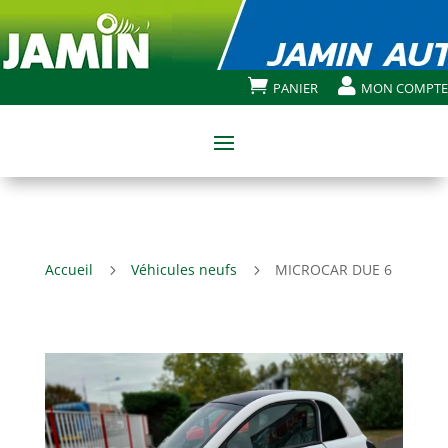


PANIER
MON COMPTE
Accueil
Véhicules neufs
MICROCAR DUE 6
5
5