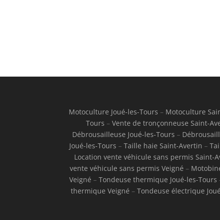
Motoculture Joué-les-Tours
–
Motoculture Sain
Tours
–
Vente de tronçonneuse Saint-Ave
Débrousailleuse Joué-les-Tours
–
Débrousaill
Joué-les-Tours
–
Taille haie Saint-Avertin
–
Tai
Location vente véhicule sans permis Saint-A
vente véhicule sans permis Veigné
–
Motobine
Veigné
–
Tondeuse thermique Joué-les-Tours
thermique Veigné
–
Tondeuse électrique Joué