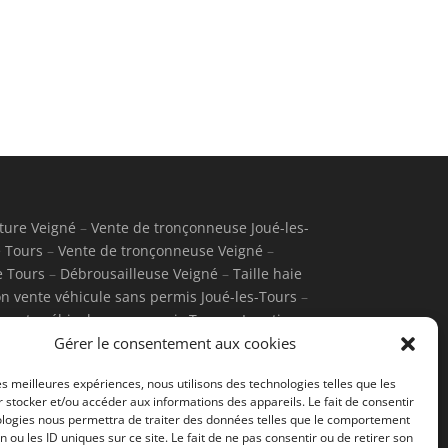
ture Veigné
–
Vente de tronçonneuse Joué-les-
 Tours
–
Vente de tronçonneuse Veigné
–
e Tours
–
Débrousailleuse Veigné
–
Taille haie
on vente véhicule sans permis Joué-les-Tours
–
 vente véhicule sans permis Tours
–
Location
ontbazon
–
Motobineuse Tours
–
Motobineuse
Gérer le consentement aux cookies
azon
–
Tondeuse thermique Tours
–
Tondeuse
les meilleures expériences, nous utilisons des technologies telles que les
ique Montbazon
–
Tondeuse électrique Tours
–
 stocker et/ou accéder aux informations des appareils. Le fait de consentir
ologies nous permettra de traiter des données telles que le comportement
n ou les ID uniques sur ce site. Le fait de ne pas consentir ou de retirer son