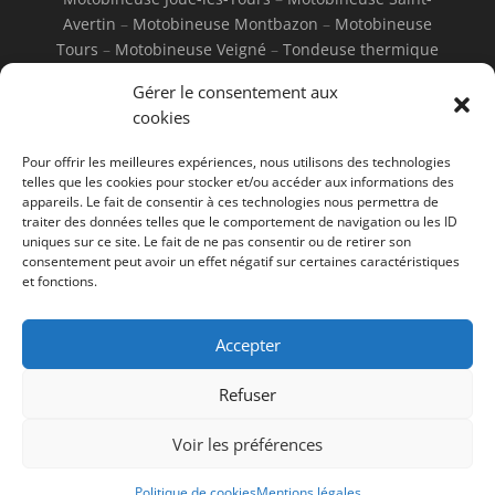
Avertin
–
Motobineuse Montbazon
–
Motobineuse
Tours
–
Motobineuse Veigné
–
Tondeuse thermique
Joué-les-Tours
–
Tondeuse thermique Saint-Avertin
–
Gérer le consentement aux
Tondeuse thermique Montbazon
–
Tondeuse
cookies
thermique Tours
–
Tondeuse thermique Veigné
–
Tondeuse électrique Joué-les-Tours
–
Tondeuse
Pour offrir les meilleures expériences, nous utilisons des technologies
électrique Saint-Avertin
–
Tondeuse électrique
telles que les cookies pour stocker et/ou accéder aux informations des
Montbazon
–
Tondeuse électrique Tours
–
Tondeuse
appareils. Le fait de consentir à ces technologies nous permettra de
traiter des données telles que le comportement de navigation ou les ID
électrique Veigné
uniques sur ce site. Le fait de ne pas consentir ou de retirer son
consentement peut avoir un effet négatif sur certaines caractéristiques
et fonctions.
Accepter
Mentions Légales
Refuser
Voir les préférences
© Jamin Motoculture - 2026 - Tous
droits réservés
Politique de cookies
Mentions légales