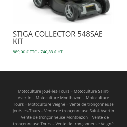
STIGA COLLECTOR 548SAE
KIT
889,00
€
TTC -
740,83
€
HT
Motoculture Joué-les-Tours
–
Motoculture Saint-
Avertin
–
Motoculture Montbazon
–
Motoculture
Tours
–
Motoculture Veigné
–
Vente de tronçonneuse
Joué-les-Tours
–
Vente de tronçonneuse Saint-Avertin
–
Vente de tronçonneuse Montbazon
–
Vente de
tronçonneuse Tours
–
Vente de tronçonneuse Veigné