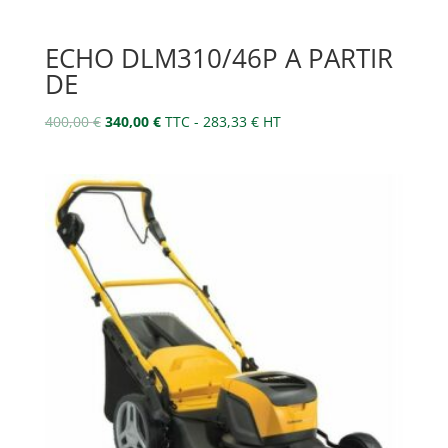
ECHO DLM310/46P A PARTIR
DE
Le
Le
400,00
€
340,00
€
TTC -
283,33
€
HT
prix
prix
initial
actuel
était :
est :
400,00 €.
340,00 €.