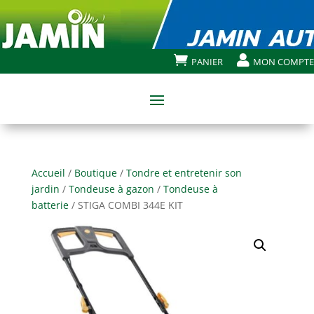


PANIER
MON COMPTE
Accueil
/
Boutique
/
Tondre et entretenir son
jardin
/
Tondeuse à gazon
/
Tondeuse à
batterie
/ STIGA COMBI 344E KIT