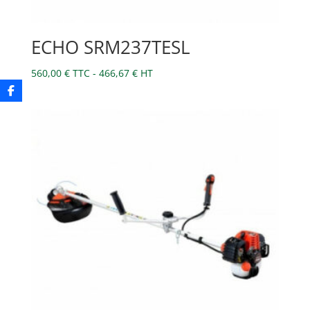
ECHO SRM237TESL
560,00
€
TTC -
466,67
€
HT