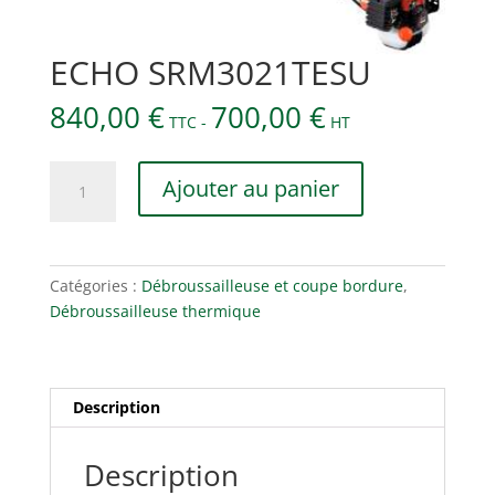
ECHO SRM3021TESU
840,00
€
700,00
€
TTC -
HT
quantité
Ajouter au panier
de
ECHO
SRM3021TESU
Catégories :
Débroussailleuse et coupe bordure
,
Débroussailleuse thermique
Description
Description