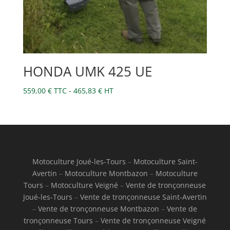
HONDA UMK 425 UE
559,00
€
TTC -
465,83
€
HT
Motoculture Joué-les-Tours
–
Motoculture Saint-
Avertin
–
Motoculture Montbazon
–
Motoculture
Tours
–
Motoculture Veigné
–
Vente de tronçonneuse
Joué-les-Tours
–
Vente de tronçonneuse Saint-Avertin
–
Vente de tronçonneuse Montbazon
–
Vente de
tronçonneuse Tours
–
Vente de tronçonneuse Veigné