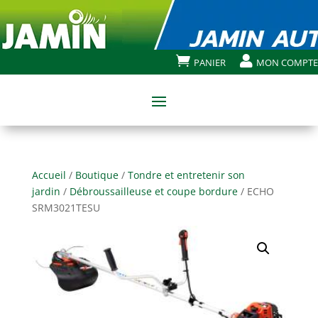


PANIER
MON COMPTE
Accueil
/
Boutique
/
Tondre et entretenir son
jardin
/
Débroussailleuse et coupe bordure
/ ECHO
SRM3021TESU